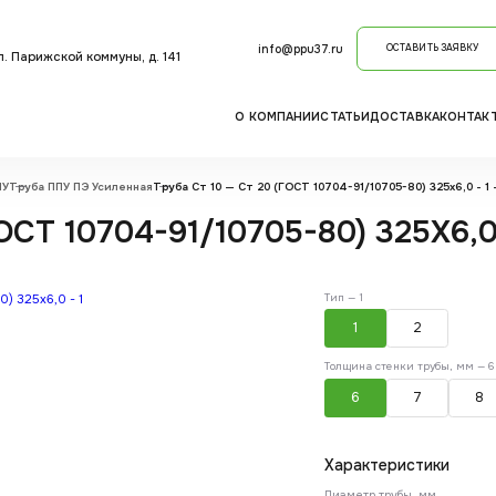
info@ppu37.ru
ОСТАВИТЬ ЗАЯВКУ
ул. Парижской коммуны, д. 141
О КОМПАНИИ
СТАТЬИ
ДОСТАВКА
КОНТАК
ПУ
Труба ППУ ПЭ Усиленная
Труба Ст 10 — Ст 20 (ГОСТ 10704-91/10705-80) 325x6,0 - 1 
СТ 10704-91/10705-80) 325X6,0 
Тип —
1
1
2
Толщина стенки трубы, мм —
6
6
7
8
Характеристики
Диаметр трубы, мм