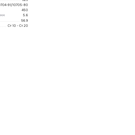
0704-91/10705-80
450
 мм
5.6
56.9
Ст 10 - Ст 20