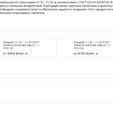
вленная из стали марки Ст 10 - Ст 20 в соответствии с ГОСТ 10704-91/10705-
иту от внешних воздействий. Благодаря своим прочным свойствам и долгому с
бходимо сохранять тепло и обеспечить защиту от коррозии. Этот продукт лег
азличных инженерных проектов.
Отвод 90, Ст 10 — Ст 20 (ГОСТ
Отвод 90, Ст 10 — Ст 20 (ГОСТ
10704-91/10705-80) 108x3,5 - 1 -
10704-91/10705-80) 108x3,5 - 2 -
ППУ ПЭ
ППУ ОЦ
от 9064 ₽/пог. м
от 9783 ₽/пог. м