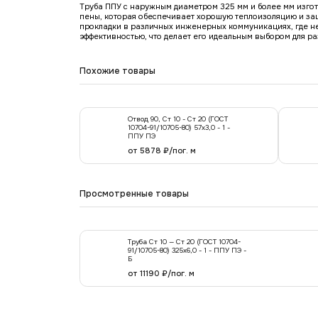
Труба ППУ с наружным диаметром 325 мм и более мм изгото
пены, которая обеспечивает хорошую теплоизоляцию и защ
прокладки в различных инженерных коммуникациях, где нео
эффективностью, что делает его идеальным выбором для р
Похожие товары
Отвод 90, Ст 10 - Ст 20 (ГОСТ
10704-91/10705-80) 57х3,0 - 1 -
ППУ ПЭ
от 5878 ₽/пог. м
Просмотренные товары
Труба Ст 10 — Ст 20 (ГОСТ 10704-
91/10705-80) 325x6,0 - 1 - ППУ ПЭ -
Б
от 11190 ₽/пог. м