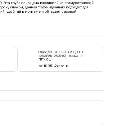
80. Эта труба оснащена изоляцией из полиуретановой
року службы, данная труба идеально подходит для
кий, удобный в монтаже и обладает высокой
Отвод 90, Ст 10 — Ст 20 (ГОСТ
10704-91/10705-80) 114x4,0 - 1 -
ППУ ОЦ
от 10051 ₽/пог. м