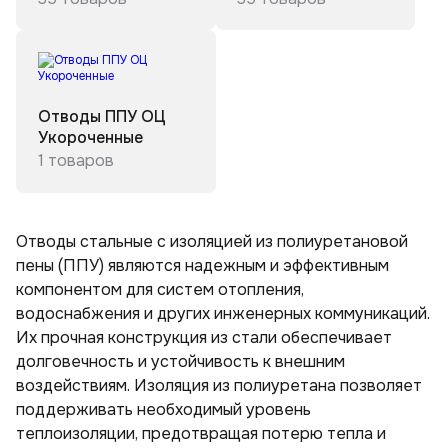
Тройники ППУ в полиэтиленовой оболочке
Отводы стальные ППУ
Переходы ППУ в полиэтиленовой оболочке
Отводы ППУ ОЦ
Укороченные
1 товаров
Отводы стальные с изоляцией из полиуретановой
пены (ППУ) являются надежным и эффективным
компонентом для систем отопления,
водоснабжения и других инженерных коммуникаций.
Их прочная конструкция из стали обеспечивает
долговечность и устойчивость к внешним
воздействиям. Изоляция из полиуретана позволяет
поддерживать необходимый уровень
теплоизоляции, предотвращая потерю тепла и