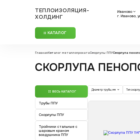
ТЕПЛОИЗОЛЯЦИЯ-
Иваново
ХОЛДИНГ
г. Иваново, 
КАТАЛОГ
Главная
Каталог металлопроката
Скорлупы ППУ
Скорлупа пеноп
СКОРЛУПА ПЕНОП
Диаметр трубы, мм
Тип скорл
ВЕСЬ КАТАЛОГ
Трубы ППУ
Скорлупы ППУ
Тройники стальные с
шаровым краном
воздушника ППУ