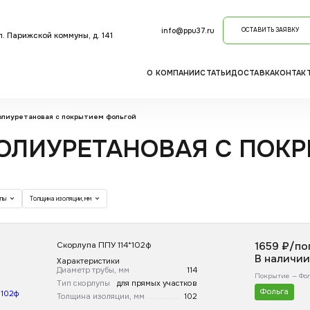
info@ppu37.ru
ОСТАВИТЬ ЗАЯВКУ
ул. Парижской коммуны, д. 141
О КОМПАНИИ
СТАТЬИ
ДОСТАВКА
КОНТАК
олиуретановая с покрытием фольгой
ОЛИУРЕТАНОВАЯ С ПОК
упы
Толщина изоляции, мм
Скорлупа ППУ 114*102ф
1659
₽/пог
В наличии
Характеристики
Диаметр трубы, мм
114
Покрытие —
Фо
Тип скорлупы
для прямых участков
Фольга
Толщина изоляции, мм
102