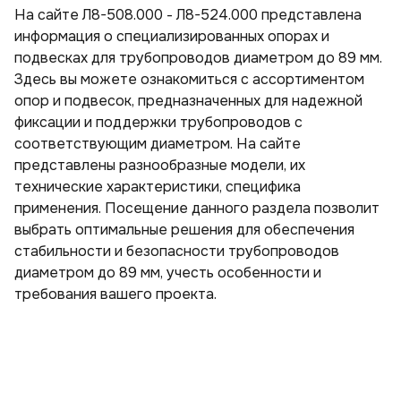
На сайте Л8-508.000 - Л8-524.000 представлена
Тройники стальные с шаровым краном воздушника ППУ
Скорлупа пенополиуретановая в оцинкованном кожухе
Скорлупа пенополиуретановая с покрытием армофол-армиро­ванной алюминиевой фольгой
Скорлупа пенополиуретановая с покрытием крафт-бумагой
Скорлупа пенополиуретановая с покрытием пергамин
Скорлупа пенополиуретановая с покрытием стеклопластиком
Скорлупа пенополиуретановая с покрытием фольгой
информация о специализированных опорах и
Тройники стальные ППУ
подвесках для трубопроводов диаметром до 89 мм.
Тройники ППУ в оцинкованной оболочке с шаровым краном воздушника
Тройники ППУ в полиэтиленовой оболочке с шаровым краном воздушника
Здесь вы можете ознакомиться с ассортиментом
Переходы ППУ
Тройники ППУ в полиэтиленовой оболочке
опор и подвесок, предназначенных для надежной
Отводы стальные ППУ
Переходы ППУ в полиэтиленовой оболочке
фиксации и поддержки трубопроводов с
соответствующим диаметром. На сайте
представлены разнообразные модели, их
технические характеристики, специфика
применения. Посещение данного раздела позволит
выбрать оптимальные решения для обеспечения
стабильности и безопасности трубопроводов
диаметром до 89 мм, учесть особенности и
требования вашего проекта.