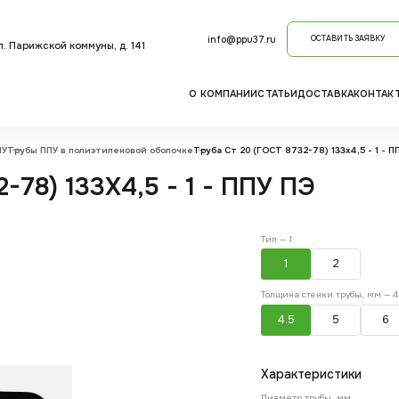
info@ppu37.ru
ОСТАВИТЬ ЗАЯВКУ
ул. Парижской коммуны, д. 141
О КОМПАНИИ
СТАТЬИ
ДОСТАВКА
КОНТАК
ПУ
Трубы ППУ в полиэтиленовой оболочке
Труба Ст 20 (ГОСТ 8732-78) 133x4,5 - 1 - П
-78) 133X4,5 - 1 - ППУ ПЭ
Тип —
1
1
2
Толщина стенки трубы, мм —
4
4.5
5
6
Характеристики
Диаметр трубы, мм