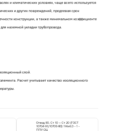
слях и климатических условиях, чаще всего используется
ических и других повреждений, продлевая срок
ечности конструкции, а также минимальном коэффициенте
 для наземной укладки трубопровода.
золяционный слой.
лемента. Расчет учитывает качество изоляционного
пературы.
Отвод 90, Ст 10 — Ст 20 (ГОСТ
10704-91/10705-80) 114x4,0 - 1 -
ППУ ОЦ