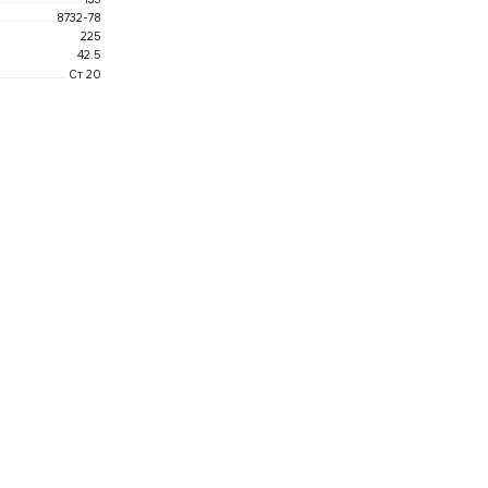
8732-78
225
42.5
Ст 20