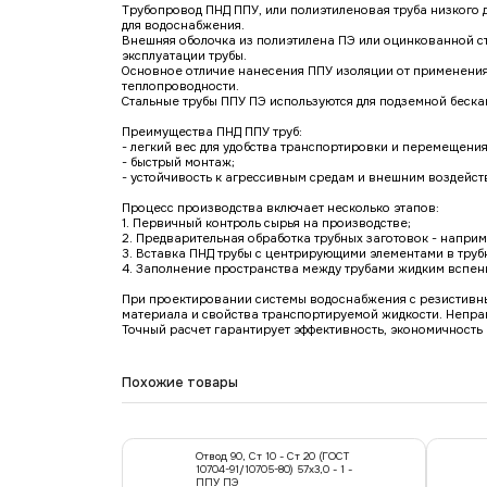
Трубопровод ПНД ППУ, или полиэтиленовая труба низкого 
для водоснабжения.
Внешняя оболочка из полиэтилена ПЭ или оцинкованной с
эксплуатации трубы.
Основное отличие нанесения ППУ изоляции от применения
теплопроводности.
Стальные трубы ППУ ПЭ используются для подземной беска
Преимущества ПНД ППУ труб:
- легкий вес для удобства транспортировки и перемещени
- быстрый монтаж;
- устойчивость к агрессивным средам и внешним воздейст
Процесс производства включает несколько этапов:
1. Первичный контроль сырья на производстве;
2. Предварительная обработка трубных заготовок - напри
3. Вставка ПНД трубы с центрирующими элементами в труб
4. Заполнение пространства между трубами жидким вспе
При проектировании системы водоснабжения с резистивны
материала и свойства транспортируемой жидкости. Непра
Точный расчет гарантирует эффективность, экономичност
Похожие товары
Отвод 90, Ст 10 - Ст 20 (ГОСТ
10704-91/10705-80) 57х3,0 - 1 -
ППУ ПЭ