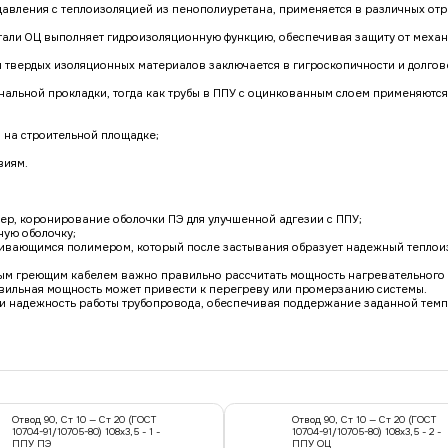
давления с теплоизоляцией из пенополиуретана, применяется в различных отра
тали ОЦ выполняет гидроизоляционную функцию, обеспечивая защиту от механ
 твердых изоляционных материалов заключается в гигроскопичности и долгов
нальной прокладки, тогда как трубы в ППУ с оцинкованным слоем применяются
я на строительной площадке;
виям.
мер, коронирование оболочки ПЭ для улучшенной адгезии с ППУ;
ную оболочку;
нивающимся полимером, который после застывания образует надежный теплои
м греющим кабелем важно правильно рассчитать мощность нагревательного э
вильная мощность может привести к перегреву или промерзанию системы.
ь и надежность работы трубопровода, обеспечивая поддержание заданной тем
Отвод 90, Ст 10 — Ст 20 (ГОСТ
Отвод 90, Ст 10 — Ст 20 (ГОСТ
10704-91/10705-80) 108x3,5 - 1 -
10704-91/10705-80) 108x3,5 - 2 -
ППУ ПЭ
ППУ ОЦ